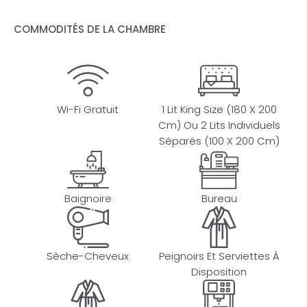
au spa de l’hôtel.
COMMODITÉS DE LA CHAMBRE
Wi-Fi gratuit
et prestations haut de gamme vous
garantissent un séjour alliant
luxe et sérénité
.
Wi-Fi Gratuit
1 Lit King Size (180 X 200
Cm) Ou 2 Lits Individuels
Séparés (100 X 200 Cm)
Baignoire
Bureau
Sèche-Cheveux
Peignoirs Et Serviettes À
Disposition