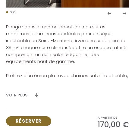
Plongez dans le confort absolu de nos suites
modernes et lumineuses, idéales pour un séjour
inoubliable en Seine-Maritime. Avec une superficie de
35 m²
, chaque suite climatisée offre un espace raffiné
comprenant un
coin salon élégant
et des
équipements haut de gamme.
Profitez d’un
écran plat avec chaînes satellite et câble
,
d’un
minibar
, d’une
machine à café Nespresso®
, ainsi
que d’un
coffre-fort
pour une tranquillité absolue. Une
VOIR PLUS
salle de bains raffinée
avec peignoirs, articles de
toilette offerts et sèche-cheveux vient compléter
cette expérience de bien-être.
À PARTIR DE
RÉSERVER
170,00 €
Pour votre détente,
deux paires de tongs sont mises à
votre disposition
afin de profiter pleinement de l’accès