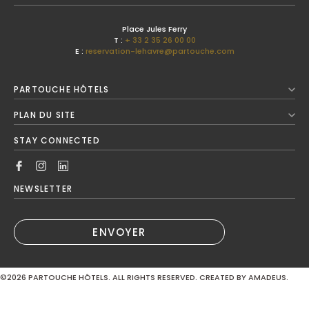
Previous Month
Place Jules Ferry
T :
+ 33 2 35 26 00 00
E :
reservation-lehavre@partouche.com
Août
2026
PARTOUCHE HÔTELS
Next Month
PLAN DU SITE
Lun
Mar
Mer
Jeu
Ven
Sam
Dim
STAY CONNECTED
1
2
3
4
5
6
7
8
9
NEWSLETTER
10
11
12
13
14
15
16
ENVOYER
17
18
19
20
21
22
23
©2026
PARTOUCHE HÔTELS. ALL RIGHTS RESERVED. CREATED BY AMADEUS.
24
25
26
27
28
29
30
MODIFIER / ANNULER LA RÉSERVATION