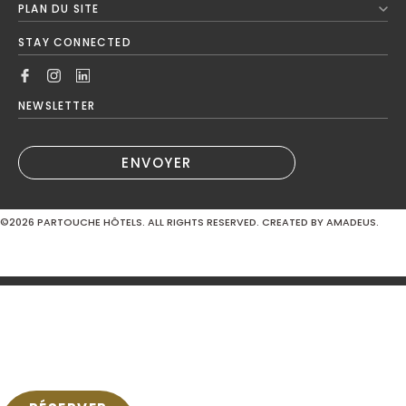
Next Month
PLAN DU SITE
Lun
Mar
Mer
Jeu
Ven
Sam
Dim
STAY CONNECTED
1
2
3
4
5
6
7
8
9
NEWSLETTER
10
11
12
13
14
15
16
ENVOYER
17
18
19
20
21
22
23
©2026
PARTOUCHE HÔTELS. ALL RIGHTS RESERVED. CREATED BY AMADEUS.
24
25
26
27
28
29
30
MODIFIER / ANNULER LA RÉSERVATION
31
Hôtel
Hôtel Pasino Le Havre 4*
SOUMETTRE