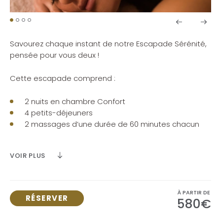
Savourez chaque instant de notre Escapade Sérénité,
pensée pour vous deux !
Cette escapade comprend :
2 nuits
en chambre Confort
4 petits-déjeuners
2 massages
d’une durée de 60 minutes chacun
2 gommages du corps
d’une durée de 30 minutes
chacun (ou
50 € de soin au choix
par personne)
VOIR PLUS
2 massages du visage
Accès illimité
à l’espace Forme & Détente
10 € de crédits de jeu offerts
* valables sur les
machines à sous
À PARTIR DE
RÉSERVER
580€
Tarif : à partir de 580,00 € pour 2 adultes