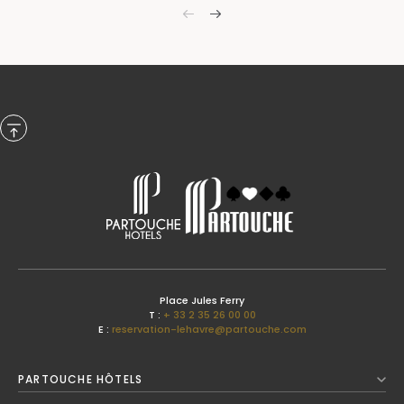
Previous Month
Place Jules Ferry
T :
+ 33 2 35 26 00 00
E :
reservation-lehavre@partouche.com
Août
2026
PARTOUCHE HÔTELS