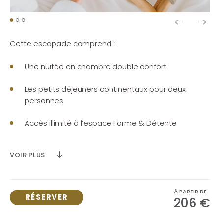
Cette escapade comprend :
Une
nuitée
en chambre double confort
Les
petits déjeuners
continentaux pour deux
personnes
Accès illimité
à l’espace Forme & Détente
Tarif : à partir de 206,00 € pour 2 adultes
VOIR PLUS
Taxe de séjour en supplément - Soumis aux
disponibilités.
À PARTIR DE
RÉSERVER
206 €
Conditions d’accès et d’utilisation :