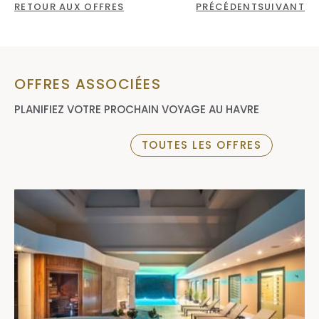
RETOUR AUX OFFRES
PRÉCÉDENT
SUIVANT
Accès au casino et au restaurant Le Trèfle
:
uniquement sur présentation d’une pièce
d’identité. Entrée interdite aux mineurs et aux
personnes interdites de jeux.
OFFRES ASSOCIÉES
Dépôt de garantie
: un montant de
150 €
sera
demandé à l’arrivée (carte bancaire uniquement).
PLANIFIEZ VOTRE PROCHAIN VOYAGE AU HAVRE
TOUTES LES OFFRES