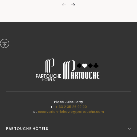
Previous Month
Place Jules Ferry
T :
+ 33 2 35 26 00 00
E :
reservation-lehavre@partouche.com
Août
2026
PARTOUCHE HÔTELS