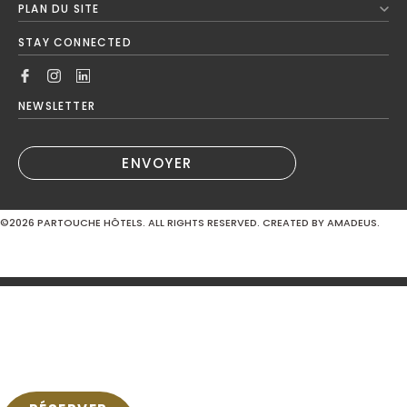
Next Month
PLAN DU SITE
Lun
Mar
Mer
Jeu
Ven
Sam
Dim
STAY CONNECTED
1
2
3
4
5
6
7
8
9
NEWSLETTER
10
11
12
13
14
15
16
ENVOYER
17
18
19
20
21
22
23
©2026
PARTOUCHE HÔTELS. ALL RIGHTS RESERVED. CREATED BY AMADEUS.
24
25
26
27
28
29
30
MODIFIER / ANNULER LA RÉSERVATION
31
Hôtel
Hôtel Pasino Le Havre 4*
SOUMETTRE